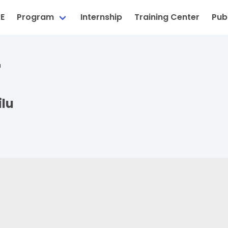
RE
Program
Internship
Training Center
Publ
u
ilu