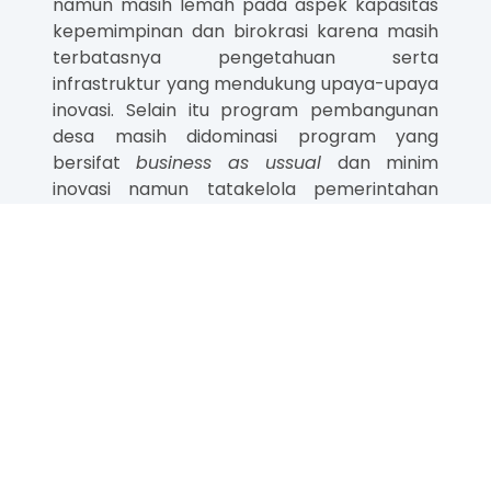
namun masih lemah pada aspek kapasitas
kepemimpinan dan birokrasi karena masih
terbatasnya pengetahuan serta
infrastruktur yang mendukung upaya-upaya
inovasi. Selain itu program pembangunan
desa masih didominasi program yang
bersifat
business as ussual
dan minim
inovasi namun tatakelola pemerintahan
sudah berkembang cukup baik.
Ketersediaan data yang akurat dan masih
terbatas, menjadi tantangan Pemdes dalam
mendorong kebijakan yang inklusif dan
inovatif. Desa-desa memiliki sumber daya
alam yang melimpah namun masih belum
didukung kebijakan dan tatakelola yang jelas
agar berkontribusi terhadap kesejahteraan
desa.